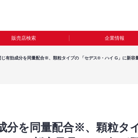
販売店検索
企業情報
じ有効成分を同量配合※、顆粒タイプの 「セデス®・ハイ G」に新容量品
成分を同量配合※、顆粒タイ