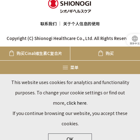
联系我们
关于个人信息的使用
Copyright (C) Shionogi Healthcare Co., Ltd. All Rights Reserved.
简体中文
购买Cinal
维生素C复合片
购买
菜单
This website uses cookies for analytics and functionality
purposes. To change your cookie settings or find out
more,
click here
.
If you continue browsing our website, you accept these
cookies.
OK