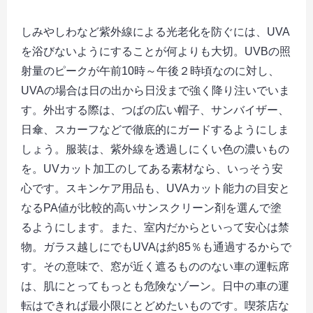
しみやしわなど紫外線による光老化を防ぐには、UVA
を浴びないようにすることが何よりも大切。UVBの照
射量のピークが午前10時～午後２時頃なのに対し、
UVAの場合は日の出から日没まで強く降り注いでいま
す。外出する際は、つばの広い帽子、サンバイザー、
日傘、スカーフなどで徹底的にガードするようにしま
しょう。服装は、紫外線を透過しにくい色の濃いもの
を。UVカット加工のしてある素材なら、いっそう安
心です。スキンケア用品も、UVAカット能力の目安と
なるPA値が比較的高いサンスクリーン剤を選んで塗
るようにします。また、室内だからといって安心は禁
物。ガラス越しにでもUVAは約85％も通過するからで
す。その意味で、窓が近く遮るもののない車の運転席
は、肌にとってもっとも危険なゾーン。日中の車の運
転はできれば最小限にとどめたいものです。喫茶店な