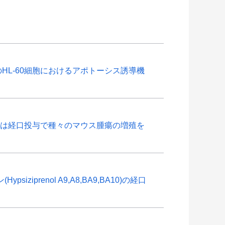
ルペンのHL-60細胞におけるアポトーシス誘導機
来テルペンは経口投与で種々のマウス腫瘍の増殖を
psiziprenol A9,A8,BA9,BA10)の経口