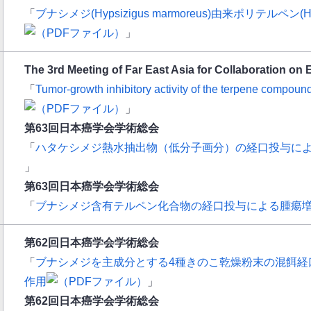
「
ブナシメジ(Hypsizigus marmoreus)由来ポリテルペン(H
」
The 3rd Meeting of Far East Asia for Collaboration on
「
Tumor-growth inhibitory activity of the terpene compou
」
第63回日本癌学会学術総会
「
ハタケシメジ熱水抽出物（低分子画分）の経口投与に
」
第63回日本癌学会学術総会
「
ブナシメジ含有テルペン化合物の経口投与による腫瘍
第62回日本癌学会学術総会
「
ブナシメジを主成分とする4種きのこ乾燥粉末の混餌経口投
作用
」
第62回日本癌学会学術総会