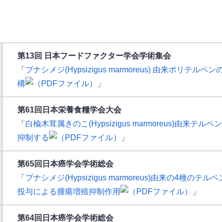
第13回 日本フードファクター学会学術集会
「
ブナシメジ(Hypsizigus marmoreus) 由来ポリテ
構
」
第61回日本栄養食糧学会大会
「
白楡木茸属きのこ(Hypsizigus marmoreus)由
抑制する
」
第65回日本癌学会学術総会
「
ブナシメジ(Hypsizigus marmoreus)由来の4種のテルペン(Hy
投与による腫瘍増殖抑制作用
」
第64回日本癌学会学術総会