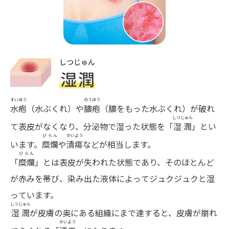
しつじゅん
湿潤
すいほう
のうほう
水疱
（水ぶくれ）や
膿疱
（膿をもった水ぶくれ）が破れ
しつじゅん
て表皮がなくなり、分泌物で湿った状態を「
湿潤
」とい
びらん
かいよう
います。
糜爛
や
潰瘍
などが相当します。
びらん
「
糜爛
」とは表皮が失われた状態であり、そのほとんど
が赤みを帯び、染み出た液体によってジュクジュクと湿
っています。
しつじゅん
湿潤
が皮膚の奥にある組織にまで達すると、皮膚が崩れ
かいよう