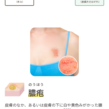
（皮膚片のはがれ）
（赤み）
のうほう
膿疱
皮膚のなか、あるいは皮膚の下に白や黄色みがかった膿