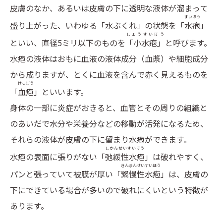
皮膚のなか、あるいは皮膚の下に透明な液体が溜まって
すいほう
盛り上がった、いわゆる「水ぶくれ」の状態を「
水疱
」
しょうすいほう
といい、直径5ミリ以下のものを
「小水疱」
と呼びます。
水疱の液体はおもに血液の液体成分（血漿）や細胞成分
から成りますが、とくに血液を含んで赤く見えるものを
けっぽう
「
血疱
」といいます。
身体の一部に炎症がおきると、血管とその周りの組織と
のあいだで水分や栄養分などの移動が活発になるため、
それらの液体が皮膚の下に留まり水疱ができます。
しかんせいすいほう
水疱の表面に張りがない「
弛緩性水疱
」は破れやすく、
きんまんせいすいほう
パンと張っていて被膜が厚い「
緊慢性水疱
」は、皮膚の
下にできている場合が多いので破れにくいという特徴が
あります。