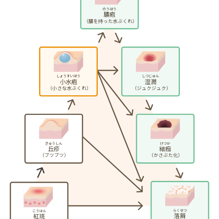
のうほう
膿疱
（膿を持った水ぶくれ）
しょうすいほう
しつじゅん
小水疱
湿潤
（小さな水ぶくれ）
（ジュクジュク）
きゅうしん
けつか
丘疹
結痂
（ブツブツ）
（かさぶた化）
らくせつ
こうはん
落屑
紅斑