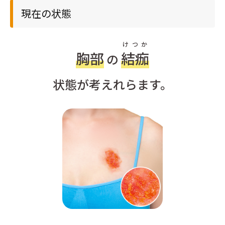
現在の状態
けつか
胸部
結痂
の
状態が考えれらます。