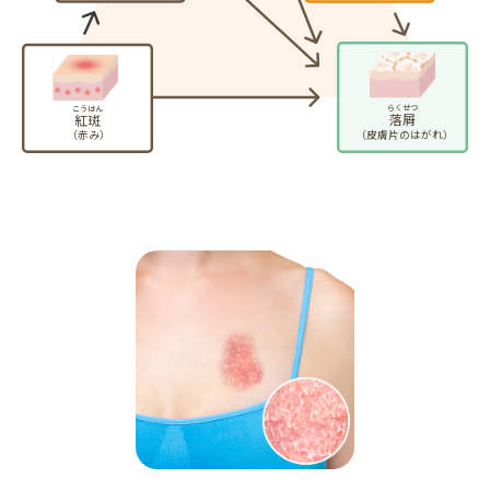
らくせつ
こうはん
落屑
紅斑
（皮膚片のはがれ）
（赤み）