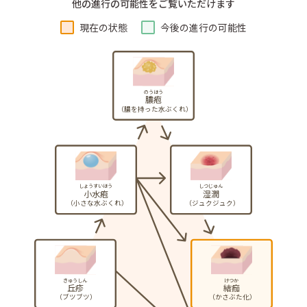
他の進行の可能性をご覧いただけます
現在の状態
今後の進行の可能性
のうほう
膿疱
（膿を持った水ぶくれ）
しょうすいほう
しつじゅん
小水疱
湿潤
（小さな水ぶくれ）
（ジュクジュク）
きゅうしん
けつか
丘疹
結痂
（ブツブツ）
（かさぶた化）