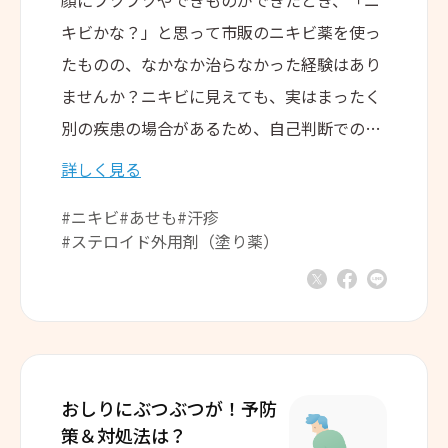
顔にブツブツやできものができたとき、「ニ
キビかな？」と思って市販のニキビ薬を使っ
たものの、なかなか治らなかった経験はあり
ませんか？ニキビに見えても、実はまったく
別の疾患の場合があるため、自己判断でのケ
アが症状を悪化させることもあります。今回
詳しく見る
はニキビと混同しやすい皮膚トラブルをご紹
#ニキビ
#あせも
#汗疹
介します。
#ステロイド外用剤（塗り薬）
おしりにぶつぶつが！
予防
策＆対処法は？