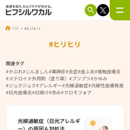
TOP
#ヒリヒリ
#ヒリヒリ
関連タグ
#かぶれ
#じんましん
#蕁麻疹
#炎症
#皮ふ炎
#接触皮膚炎
#ステロイド外用剤（塗り薬）
#ブツブツ
#かゆみ
#ジュクジュク
#アレルギー
#光線過敏症
#光線性皮膚疾患
#日光皮膚炎
#日焼け
#赤み
#クロモフォア
光線過敏症（日光アレルギ
ー）の
原因＆対処法