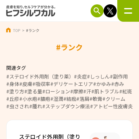
TOP
#ランク
#ランク
関連タグ
#ステロイド外用剤（塗り薬）
#炎症
#しっしん
#副作用
#身体
#皮膚
#吸収率
#デリケートエリア
#かゆみ
#赤み
#塗り方
#塗る量
#ローション
#摩擦
#汗
#肌トラブル
#紅斑
#丘疹
#小水疱
#膿疱
#湿潤
#結痂
#落屑
#軟膏
#クリーム
#虫さされ
#腫れ
#ステップダウン療法
#アトピー性皮膚炎
ステロイド外用剤（塗り