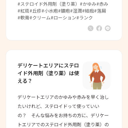
#ステロイド外用剤（塗り薬）
#かゆみ
#赤み
#紅斑
#丘疹
#小水疱
#膿疱
#湿潤
#結痂
#落屑
#軟膏
#クリーム
#ローション
#ランク
デリケートエリアに
ステロ
イド外用剤（塗り薬）は
使
える？
デリケートエリアのかゆみや赤みを早く治し
たいけれど、ステロイドって使っていい
の？ そんな悩みをお持ちの方に、デリケー
トエリアでのステロイド外用剤（塗り薬）の