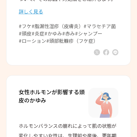
詳しく見る
#フケ
#脂漏性湿疹（皮膚炎）
#マラセチア菌
#頭皮
#炎症
#かゆみ
#赤み
#シャンプー
#ローション
#頭部粃糠疹（フケ症）
女性ホルモンが影響する
頭
皮のかゆみ
ホルモンバランスの崩れによって肌の状態が
変化しやすい女性は、生理前や産後、更年期