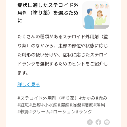
症状に適した
ステロイド外
用剤（塗り薬）を
選ぶため
に
たくさんの種類があるステロイド外用剤（塗
り薬）のなかから、患部の部位や状態に応じ
た剤形の使い分けや、症状に応じたステロイ
ドランクを選択するためのヒントをご紹介し
ます。
詳しく見る
#ステロイド外用剤（塗り薬）
#かゆみ
#赤み
#紅斑
#丘疹
#小水疱
#膿疱
#湿潤
#結痂
#落屑
#軟膏
#クリーム
#ローション
#ランク