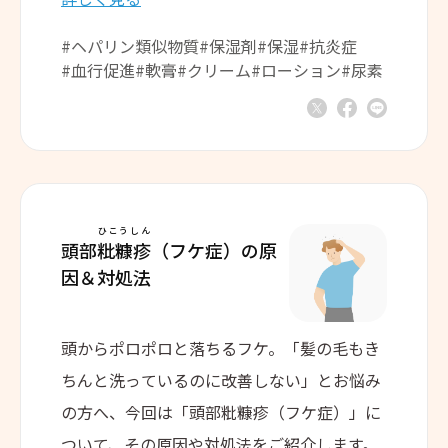
#ヘパリン類似物質
#保湿剤
#保湿
#抗炎症
#血行促進
#軟膏
#クリーム
#ローション
#尿素
ひこうしん
頭部
粃糠疹
（フケ症）の
原
因＆対処法
頭からポロポロと落ちるフケ。「髪の毛もき
ちんと洗っているのに改善しない」とお悩み
の方へ、今回は「頭部粃糠疹（フケ症）」に
ついて、その原因や対処法をご紹介します。