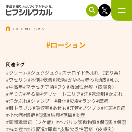
TOP
#ローション
#ローション
関連タグ
#クリーム
#ジュクジュク
#ステロイド外用剤（塗り薬）
#ワセリン
#基剤
#軟膏
#乾燥
#かゆみ
#赤み
#頭皮
#乳児
#中高年
#マラセチア菌
#フケ
#脂漏性湿疹（皮膚炎）
#塗り方
#塗る量
#デリケートエリア
#汗
#乾燥肌
#かぶれ
#汗かぶれ
#シャンプー
#身体
#皮膚
#ランク
#摩擦
#肌トラブル
#吸収率
#あせも
#汗管
#ブツブツ
#紅斑
#丘疹
#小水疱
#膿疱
#湿潤
#結痂
#落屑
#炎症
#頭部粃糠疹（フケ症）
#ヘパリン類似物質
#保湿剤
#保湿
#抗炎症
#血行促進
#尿素
#皮脂欠乏性湿疹（皮膚炎）