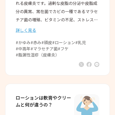
れる皮膚炎です。過剰な皮脂の分泌や皮脂成
分の異常、常在菌でカビの一種であるマラセ
チア菌の増殖、ビタミンの不足、ストレスな
どが原因として考えられます。また、乳児期
詳しく見る
と思春期以降の成人期に多くみられます。本
#かゆみ
#赤み
#頭皮
#ローション
#乳児
記事では、脂漏性湿疹（皮膚炎）の原因や症
#中高年
#マラセチア菌
#フケ
状、対処法についてご紹介します。
#脂漏性湿疹（皮膚炎）
ローションは軟膏やクリー
ムと
何が違うの？