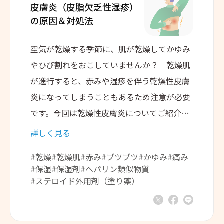
皮膚炎（皮脂欠乏性湿疹）
の
原因＆対処法
空気が乾燥する季節に、肌が乾燥してかゆみ
やひび割れをおこしていませんか？ 乾燥肌
が進行すると、赤みや湿疹を伴う乾燥性皮膚
炎になってしまうこともあるため注意が必要
です。今回は乾燥性皮膚炎についてご紹介し
ます。
詳しく見る
#乾燥
#乾燥肌
#赤み
#ブツブツ
#かゆみ
#痛み
#保湿
#保湿剤
#ヘパリン類似物質
#ステロイド外用剤（塗り薬）