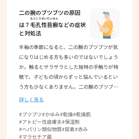
二の腕のブツブツの原因
もうこうせいたいせん
は？
毛孔性苔癬
などの
症状
と対処法
半袖の季節になると、二の腕のブツブツが気
になりはじめる方も多いのではないでしょう
か。触るとザラザラとした独特の手触りが特
徴で、子どもの頃からずっと悩んでいるとい
う方も少なくありません。二の腕のブツブツ
は「毛孔性苔癬」という皮膚疾患であること
詳しく見る
がほとんどですが、なかには別の疾患が原因
#ブツブツ
#かゆみ
#乾燥
#乾燥肌
である場合もあります。今回は、二の腕のブ
#アトピー性皮膚炎
#保湿剤
ツブツの原因となる疾患についてご紹介しま
#ヘパリン類似物質
#尿素
#赤み
す。
#マラセチア菌