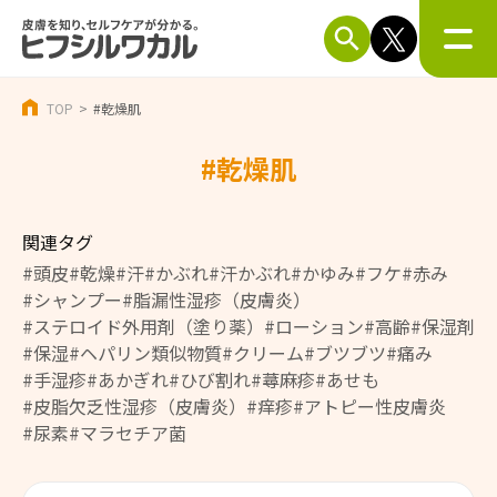
TOP
#乾燥肌
#乾燥肌
関連タグ
#頭皮
#乾燥
#汗
#かぶれ
#汗かぶれ
#かゆみ
#フケ
#赤み
#シャンプー
#脂漏性湿疹（皮膚炎）
#ステロイド外用剤（塗り薬）
#ローション
#高齢
#保湿剤
#保湿
#ヘパリン類似物質
#クリーム
#ブツブツ
#痛み
#手湿疹
#あかぎれ
#ひび割れ
#蕁麻疹
#あせも
#皮脂欠乏性湿疹（皮膚炎）
#痒疹
#アトピー性皮膚炎
#尿素
#マラセチア菌