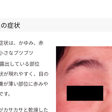
炎の症状
症状は、かゆみ、赤
小さなブツブツ
露出している部位
状が現れやすく、目の
膚が薄い部位に赤みや
です。
がカサカサと乾燥した