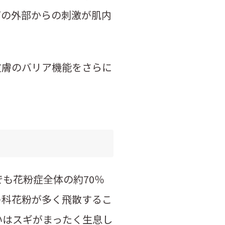
どの外部からの刺激が肌内
皮膚のバリア機能をさらに
も花粉症全体の約70％
キ科花粉が多く飛散するこ
いはスギがまったく生息し